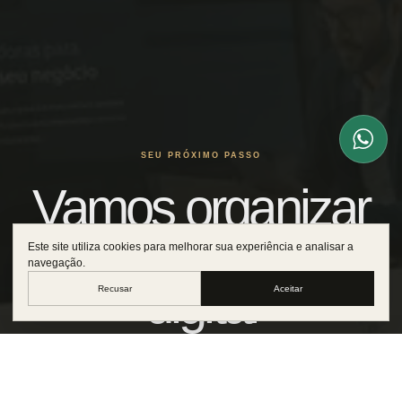
SEU PRÓXIMO PASSO
Vamos organizar
sua presença
Este site utiliza cookies para melhorar sua experiência e analisar a
navegação.
digital
Recusar
Aceitar
Envie uma mensagem no WhatsApp e me conte um
pouco sobre seu trabalho. A partir disso, monto uma