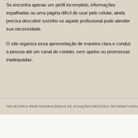
Se encontra apenas um perfil incompleto, informações
espalhadas ou uma página difícil de usar pelo celular, ainda
precisa descobrir sozinho se aquele profissional pode atender
sua necessidade.
O site organiza essa apresentação de maneira clara e conduz
a pessoa até um canal de contato, sem apelos ou promessas
inadequadas.
TRAJETÓRIA PROFISSIONAL
ÁREAS DE ATUAÇÃO
CONTEÚDO INFORMATIVO
C